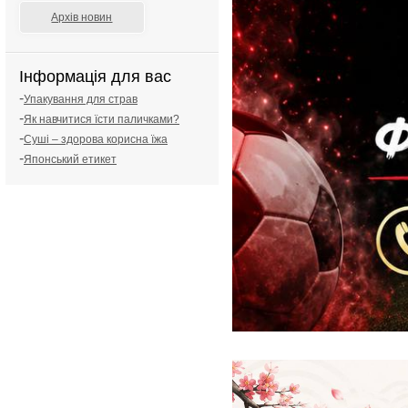
Архів новин
Інформація для вас
-
Упакування для страв
-
Як навчитися їсти паличками?
-
Суші – здорова корисна їжа
-
Японський етикет