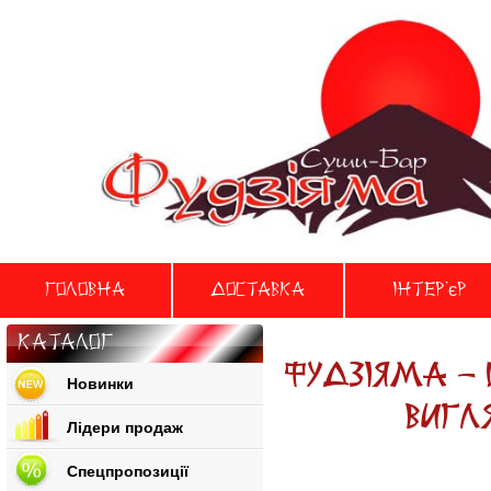
Головна
Доставка
Iнтер'єр
Каталог
Фудзiяма - 
Новинки
вигля
Лідери продаж
Спецпропозиції