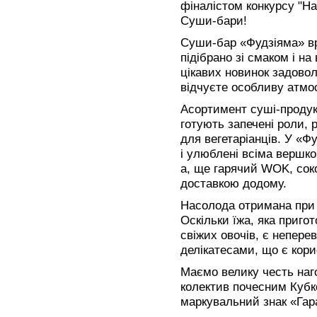
фіналістом конкурсу "Най
Суши-бари!
Суши-бар «Фудзіяма» вр
підібрано зі смаком і на
цікавих новинок задовол
відчуєте особливу атмо
Асортимент суші-продук
готують запечені роли, 
для вегетаріанців. У «
і улюблені всіма вершко
а, ще гарячий WOK, соко
доставкою додому.
Насолода отримана при 
Оскільки їжа, яка пригот
свіжих овочів, є непер
делікатесами, що є кор
Маємо велику честь на
колектив почесним Кубк
маркувальний знак «Гара