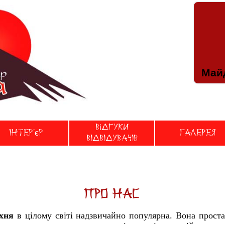
Майд
Відгуки
Iнтер'єр
Галерея
вiдвiдувачiв
Про нас
хня
в цілому світі надзвичайно популярна. Вона проста