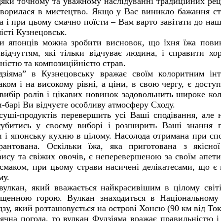
яки точному та уважному наслідуванні традиційних рец
етворилася в мистецтво. Якщо у Вас виникло бажання с
а і при цьому смачно поїсти – Вам варто завітати до на
місті Кузнецовськ
.
и японців можна зробити висновок, що їхня їжа пови
 відчуттям, які тільки відчуває людина, і справити х
ністю та композиційністю страв.
зіяма” в Кузнецовську вражає своїм колоритним інте
аком і на високому рівні, а ціни, в свою чергу, є досту
вибір ролів і цікавих новинок задовольнить широке коло
барі Ви відчуєте особливу атмосферу Сходу.
ші-продуктів перевершить усі Ваші сподівання, але 
губитись у своєму виборі і розширить Ваші знання п
и і японську кухню в цілому. Насолода отримана при сп
рантована. Оскільки їжа, яка приготована з якісної
ису та свіжих овочів, є неперевершеною за своїм апет
смаком, при цьому страви насичені делікатесами, що є
му.
улкан, який вважається найкрасивішим в цілому світі
ященною горою. Вулкан знаходиться в Національному 
зу, який розташовується на острові Хонсю (90 км від Ток
чна погода, то вулкан Фудзіяма вражає правильністю і