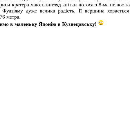
риси кратера мають вигляд квітки лотоса з 8-ма пелюстк
 Фудзіяму дуже велика радість. Її вершина ховається
76 метра.
имо в маленьку Японію в Кузнецовську!