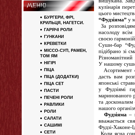
вишукана. Завд
Меню
кулінарія пер
цього мистецтв
БУРГЕРИ, ФРІ,
“Фудзіяма”
у 
КРИЛЬЦЯ, НАГЕТСИ.
За розповідям
ГАРЯЧІ РОЛИ
насолоду всім
ГУНКАНИ
своєю гармоній
КРЕВЕТКИ
Суши-бар “Фуд
МІССО-СУП, РАМЕН,
підібрано зі см
ТОМ ЯМ
Різноманітний 
НІГІРІ
У нашому суши-
ПІЦА
Асортимент су
дасть вам роз
ПІЦА (ДОДАТКИ)
японські страв
ПІЦА СЕТ
у Фудзіямі га
ПАСТИ
маринованого р
ПЕЧЕНІ РОЛИ
та досконалим 
РАВЛИКИ
нашого організ
РОЛИ
Фудзіяма
– в
САЛАТИ
вважається св
САШИМІ
Фудзі-Хаконе-Ід
СЕТИ
Коли ясна соня