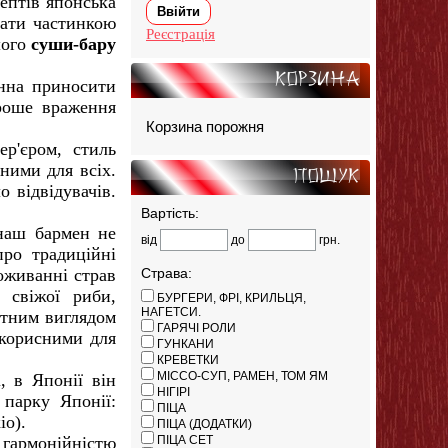
ептів японська
тати частинкою
Реєстрація
шого
суши-бару
Корзина
нна приносити
ороше враження
Корзина порожня
р'єром, стиль
пними для всіх.
Пошук
 відвідувачів.
Вартість:
наш бармен не
від
до
грн.
ро традиційні
оживанні страв
Страва:
 свіжої риби,
БУРГЕРИ, ФРІ, КРИЛЬЦЯ,
НАГЕТСИ.
итним виглядом
ГАРЯЧІ РОЛИ
 корисними для
ГУНКАНИ
КРЕВЕТКИ
МІССО-СУП, РАМЕН, ТОМ ЯМ
, в Японії він
НІГІРІ
парку Японії:
ПІЦА
іо).
ПІЦА (ДОДАТКИ)
 гармонійністю
ПІЦА СЕТ