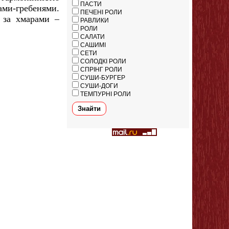
ПАСТИ
ами-гребенями.
ПЕЧЕНІ РОЛИ
 за хмарами
–
РАВЛИКИ
РОЛИ
САЛАТИ
САШИМІ
СЕТИ
СОЛОДКІ РОЛИ
СПРІНГ РОЛИ
СУШИ-БУРГЕР
СУШИ-ДОГИ
ТЕМПУРНІ РОЛИ