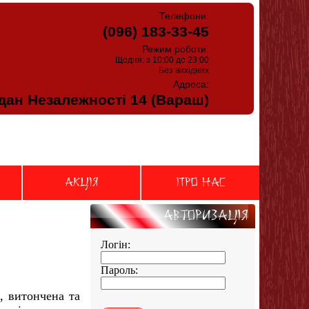
Телефони:
(096) 183-33-45
Режим роботи:
Щодня: з 10:00 до 23:00
Без вихідних
Адреса:
ан Незалежності 14 (Вараш)
АКЦIЯ
Про нас
Авторизацiя
Логін:
Пароль:
, витончена та