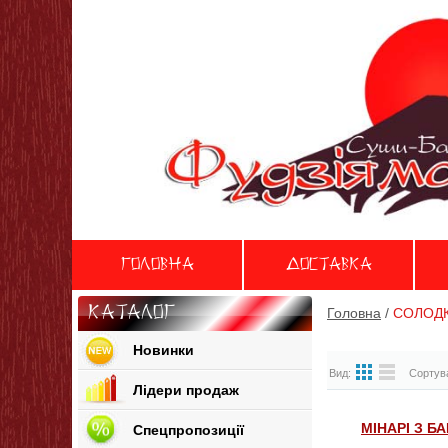
Головна
Доставка
Каталог
Головна
/
СОЛОДК
Новинки
Вид:
Сортува
Лідери продаж
МІНАРІ З Б
Спецпропозиції