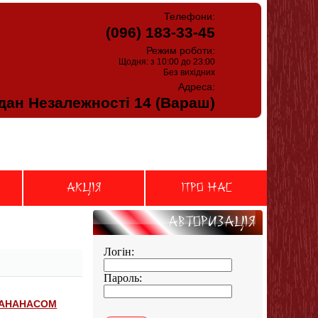
Телефони:
(096) 183-33-45
Режим роботи:
Щодня: з 10:00 до 23:00
Без вихідних
Адреса:
ан Незалежності 14 (Вараш)
АКЦIЯ
Про нас
Авторизацiя
Логін:
Пароль:
З АНАНАСОМ