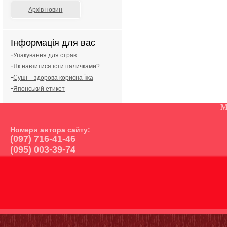
Архів новин
Інформація для вас
-
Упакування для страв
-
Як навчитися їсти паличками?
-
Суші – здорова корисна їжа
-
Японський етикет
М
Номери автора сайту:
(097) 716-41-46
(095) 003-39-74