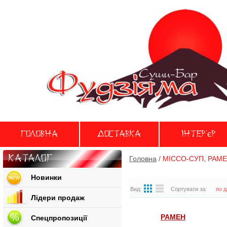
Головна
Доставка
Iнтер'єр
Каталог
Головна
/
МІССО-СУП, РАМЕ
Новинки
Вид:
Сортувати за:
по д
Лідери продаж
РАМЕН
Спецпропозиції