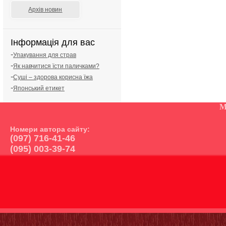
Архів новин
Інформація для вас
-
Упакування для страв
-
Як навчитися їсти паличками?
-
Суші – здорова корисна їжа
-
Японський етикет
М
Номери автора сайту:
(097) 716-41-46
(095) 003-39-74