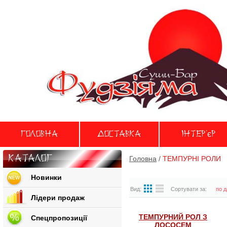
Головна
Доставка
Iнтер'єр
Каталог
Головна
/
ТЕМПУРНІ РОЛИ
Новинки
Вид:
Сортувати за:
по д
Лідери продаж
ТЕМПУРНИЙ РОЛ З
Спецпропозиції
ЛОСОСЕМ