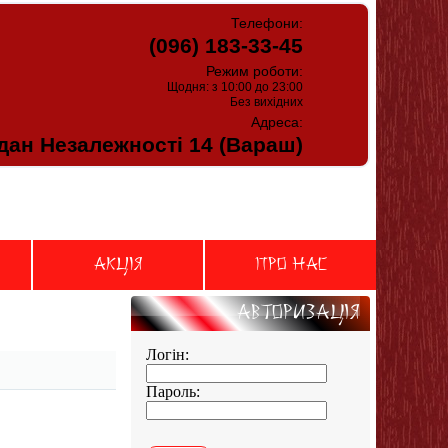
Телефони:
(096) 183-33-45
Режим роботи:
Щодня: з 10:00 до 23:00
Без вихідних
Адреса:
ан Незалежності 14 (Вараш)
АКЦIЯ
Про нас
Авторизацiя
Логін:
Пароль: