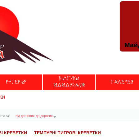
Майд
Відгуки
Iнтер'єр
Галерея
вiдвiдувачiв
КИ
ти за:
від дешевих до дорогих
І КРЕВЕТКИ
ТЕМПУРНІ ТИГРОВІ КРЕВЕТКИ