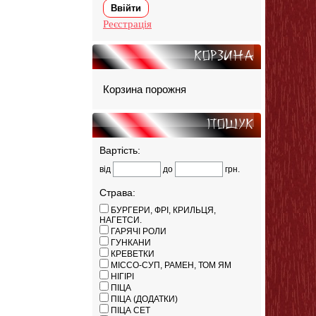
Реєстрація
Корзина
Корзина порожня
Пошук
Вартість:
від
до
грн.
Страва:
БУРГЕРИ, ФРІ, КРИЛЬЦЯ,
НАГЕТСИ.
ГАРЯЧІ РОЛИ
ГУНКАНИ
КРЕВЕТКИ
МІССО-СУП, РАМЕН, ТОМ ЯМ
НІГІРІ
ПІЦА
ПІЦА (ДОДАТКИ)
ПІЦА СЕТ