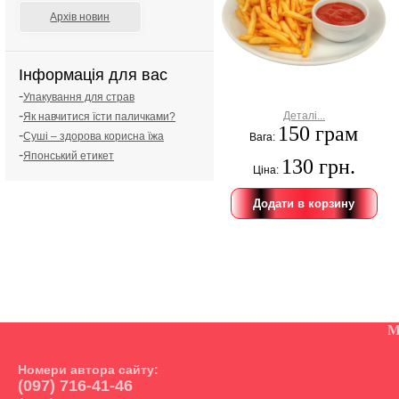
Архів новин
Інформація для вас
-
Упакування для страв
-
Деталі...
Як навчитися їсти паличками?
150 грам
-
Суші – здорова корисна їжа
Вага:
-
Японський етикет
130 грн.
Ціна:
М
Номери автора сайту:
(097) 716-41-46