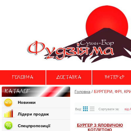
Головна
Доставка
Iнтер'єр
Каталог
Головна
/
БУРГЕРИ, ФРІ, КР
Новинки
Вид:
Сортувати за:
від 
Лідери продаж
БУРГЕР З ЯЛОВИЧОЮ
Спецпропозиції
КОТЛЕТОЮ