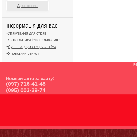
Архів новин
Інформація для вас
-
Упакування для страв
-
Як навчитися їсти паличками?
-
Суші – здорова корисна їжа
-
Японський етикет
М
Номери автора сайту:
(097) 716-41-46
(095) 003-39-74