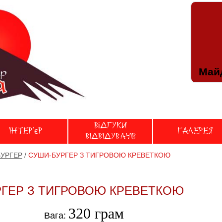
Майд
Відгуки
Iнтер'єр
Галерея
вiдвiдувачiв
УРГЕР
/
СУШИ-БУРГЕР З ТИГРОВОЮ КРЕВЕТКОЮ
РГЕР З ТИГРОВОЮ КРЕВЕТКОЮ
320 грам
Вага: