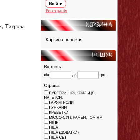
Реєстрація
Корзина
ок, Тигрова
Корзина порожня
Пошук
Вартість:
від
до
грн.
Страва:
БУРГЕРИ, ФРІ, КРИЛЬЦЯ,
НАГЕТСИ.
ГАРЯЧІ РОЛИ
ГУНКАНИ
КРЕВЕТКИ
МІССО-СУП, РАМЕН, ТОМ ЯМ
НІГІРІ
ПІЦА
ПІЦА (ДОДАТКИ)
ПІЦА СЕТ