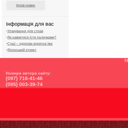
Архів новин
Інформація для вас
-
Упакування для страв
-
Як навчитися їсти паличками?
-
Суші – здорова корисна їжа
-
Японський етикет
М
Номери автора сайту:
(097) 716-41-46
(095) 003-39-74